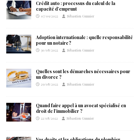
Crédit auto : processus du calcul de la
capacité d’emprunt
07/09/2022
Sébastien Gunnier
Adoption internationale : quelle responsabilité
pour un notaire ?
30/08/2022
Sébastien Gunnier
Quelles sont les démarches nécessaires pour
un divorce ?
29/08/2022
Sébastien Gunnier
Quand faire appel à un avocat spécialisé en
droit de l’immobilier ?
22/08/2022
Sébastien Gunnier
Vos droits et les obligations du plombier