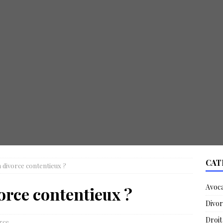
CAT
n divorce contentieux ?
Avoc
orce contentieux ?
Divor
Droit
rce