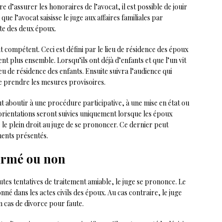
 d’assurer les honoraires de l’avocat, il est possible de jouir
 que l’avocat saisisse le juge aux affaires familiales par
ête des deux époux.
nt compétent. Ceci est défini par le lieu de résidence des époux
vent plus ensemble. Lorsqu’ils ont déjà d’enfants et que l’un vit
ieu de résidence des enfants. Ensuite suivra l’audience qui
de prendre les mesures provisoires.
ut aboutir à une procédure participative, à une mise en état ou
s orientations seront suivies uniquement lorsque les époux
 le plein droit au juge de se prononcer. Ce dernier peut
ments présentés.
irmé ou non
utes tentatives de traitement amiable, le juge se prononce. Le
nné dans les actes civils des époux. Au cas contraire, le juge
n cas de divorce pour faute.