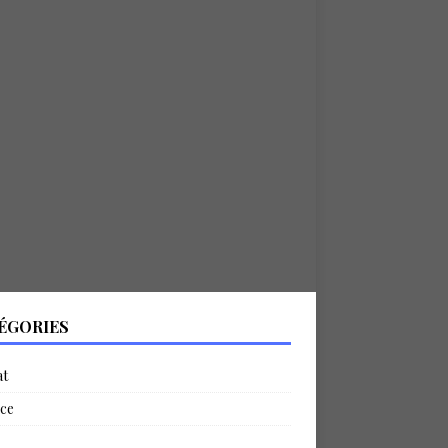
ÉGORIES
at
ce