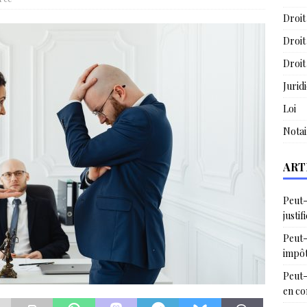
Droit
Droit
Droit
Jurid
Loi
Notai
ART
Peut-
justif
Peut-
impô
Peut-
en c