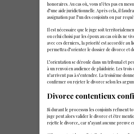
honoraires. Au cas où, vous n’êtes pas en mesure
d’une aide juridictionnelle. Après cela, il faudra
assignation par l’un des conjoints ou par requ
Il est nécessaire que le juge soit territorialeme
ou celui choisi par les époux au cas où ils ne vi
avec ces derniers, la priorité est accordée au l
permettra d’orienter le dossier de divorce et 
L’orientation se déroule dans un tribunal et pe
à un renvoi en audience de plaidoirie. Les troi
n’arrivent pas à s’entendre. La troisième donne
confirmer ou rejeter le divorce selon les argu
Divorce contentieux conf
Si durant le processus les conjoints refusent to
juge peut alors valider le divorce et être mentio
rejette le divorce, car n’ayant aucune preuve e