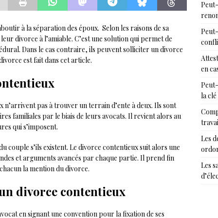
Peut-
renon
outir à la séparation des époux. Selon les raisons de sa
Peut-
leur divorce à l’amiable. C’est une solution qui permet de
confl
édural. Dans le cas contraire, ils peuvent solliciter un divorce
Attes
vorce est fait dans cet article.
en cas
ontentieux
Peut-
la clé
 n’arrivent pas à trouver un terrain d’ente à deux. Ils sont
Compr
res familiales par le biais de leurs avocats. Il revient alors au
trava
ures qui s’imposent.
Les d
 couple s’ils existent. Le divorce contentieux suit alors une
ordon
ndes et arguments avancés par chaque partie. Il prend fin
Les s
t chacun la mention du divorce.
d’éle
un divorce contentieux
avocat en signant une convention pour la fixation de ses