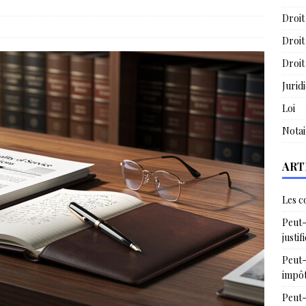
Droit
Droit
Droit
Jurid
Loi
Notai
ART
Les c
Peut-
justif
Peut-
impô
Peut-