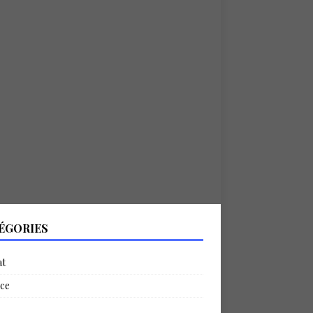
ÉGORIES
at
ce