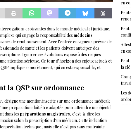
en c
Peut-
renon
Peut-
interrogations croissantes dans le monde médical et juridique.
confl
 complexe qui engage la responsabilité des
médecins
nismes de remboursement. Avec l’entrée en vigueur prévue de
Attes
fessionnels de santé et les patients doivent anticiper des
en cas
rescriptions. Ignorer ces évolutions expose à des risques
Peut-
 une attention sérieuse. Ce tour d’horizon des enjeux actuels et
la clé
 QSP implique concrètement, qui en est responsable, et
Compr
trava
nt la QSP sur ordonnance
Les d
ordon
ur
, désigne une mention inscrite sur une ordonnance médicale
’une préparation doit être adaptée pour atteindre un objectif
nt dans les
préparations magistrales
, c’est-à-dire les
acien selon la prescription d’un médecin. Cette indication
terprétation technique, mais elle n’est pas sans contrainte