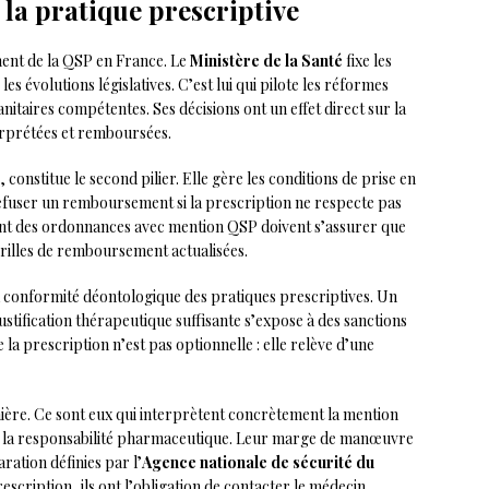
 la pratique prescriptive
ent de la QSP en France. Le
Ministère de la Santé
fixe les
es évolutions législatives. C’est lui qui pilote les réformes
nitaires compétentes. Ses décisions ont un effet direct sur la
erprétées et remboursées.
 constitue le second pilier. Elle gère les conditions de prise en
efuser un remboursement si la prescription ne respecte pas
ent des ordonnances avec mention QSP doivent s’assurer que
grilles de remboursement actualisées.
la conformité déontologique des pratiques prescriptives. Un
tification thérapeutique suffisante s’expose à des sanctions
 la prescription n’est pas optionnelle : elle relève d’une
ère. Ce sont eux qui interprètent concrètement la mention
t la responsabilité pharmaceutique. Leur marge de manœuvre
ation définies par l’
Agence nationale de sécurité du
scription, ils ont l’obligation de contacter le médecin