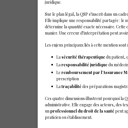
juridique.
Sur le plan légal, la QSP s’inscrit dans un cad
Elle implique une responsabilité partagée : le 
détermine la quantité exacte nécessaire. Cette 
manier. Une erreur d’interprétation peut avoir 
Les enjeux principaux liés à cette mention sont 
La
sécurité thérapeutique
du patient, 
La
responsabilité juridique
du médecin 
Le
remboursement par l’Assurance M
prescription
La
traçabilité
des préparations magistra
Ces quatre dimensions illustrent pourquoi la 
administrative. Elle engage des acteurs, des text
un
professionnel du droit de la santé
peut ap
praticien ou établissement.