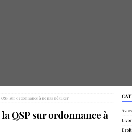
CAT
la QSP sur ordonnance à ne pas négliger
Avoc
e la QSP sur ordonnance à
Divor
Droit