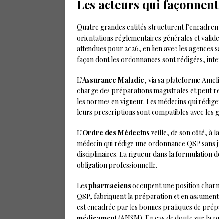
Les acteurs qui façonnent
Quatre grandes entités structurent l’encadrem
orientations réglementaires générales et valide l
attendues pour 2026, en lien avec les agences sa
façon dont les ordonnances sont rédigées, int
L’
Assurance Maladie
, via sa plateforme Ameli,
charge des préparations magistrales et peut r
les normes en vigueur. Les médecins qui rédig
leurs prescriptions sont compatibles avec les 
L’
Ordre des Médecins
veille, de son côté, à 
médecin qui rédige une ordonnance QSP sans jus
disciplinaires. La rigueur dans la formulation de
obligation professionnelle.
Les
pharmaciens
occupent une position charni
QSP, fabriquent la préparation et en assumen
est encadrée par les bonnes pratiques de prépar
médicament
(ANSM). En cas de doute sur la pre