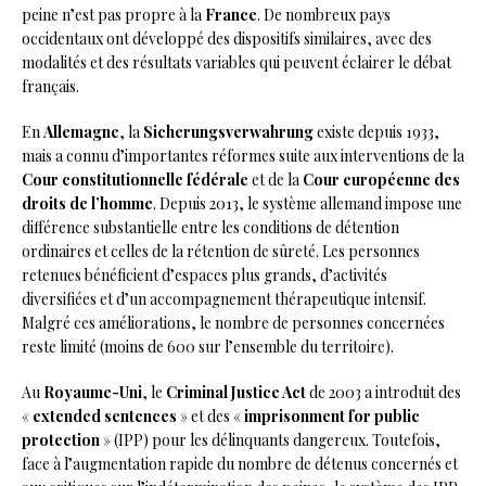
peine n’est pas propre à la
France
. De nombreux pays
occidentaux ont développé des dispositifs similaires, avec des
modalités et des résultats variables qui peuvent éclairer le débat
français.
En
Allemagne
, la
Sicherungsverwahrung
existe depuis 1933,
mais a connu d’importantes réformes suite aux interventions de la
Cour constitutionnelle fédérale
et de la
Cour européenne des
droits de l’homme
. Depuis 2013, le système allemand impose une
différence substantielle entre les conditions de détention
ordinaires et celles de la rétention de sûreté. Les personnes
retenues bénéficient d’espaces plus grands, d’activités
diversifiées et d’un accompagnement thérapeutique intensif.
Malgré ces améliorations, le nombre de personnes concernées
reste limité (moins de 600 sur l’ensemble du territoire).
Au
Royaume-Uni
, le
Criminal Justice Act
de 2003 a introduit des
«
extended sentences
» et des «
imprisonment for public
protection
» (IPP) pour les délinquants dangereux. Toutefois,
face à l’augmentation rapide du nombre de détenus concernés et