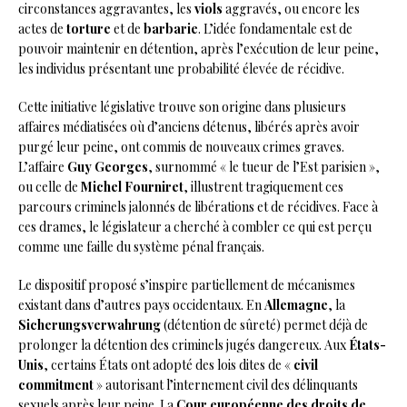
circonstances aggravantes, les
viols
aggravés, ou encore les
actes de
torture
et de
barbarie
. L’idée fondamentale est de
pouvoir maintenir en détention, après l’exécution de leur peine,
les individus présentant une probabilité élevée de récidive.
Cette initiative législative trouve son origine dans plusieurs
affaires médiatisées où d’anciens détenus, libérés après avoir
purgé leur peine, ont commis de nouveaux crimes graves.
L’affaire
Guy Georges
, surnommé « le tueur de l’Est parisien »,
ou celle de
Michel Fourniret
, illustrent tragiquement ces
parcours criminels jalonnés de libérations et de récidives. Face à
ces drames, le législateur a cherché à combler ce qui est perçu
comme une faille du système pénal français.
Le dispositif proposé s’inspire partiellement de mécanismes
existant dans d’autres pays occidentaux. En
Allemagne
, la
Sicherungsverwahrung
(détention de sûreté) permet déjà de
prolonger la détention des criminels jugés dangereux. Aux
États-
Unis
, certains États ont adopté des lois dites de «
civil
commitment
» autorisant l’internement civil des délinquants
sexuels après leur peine. La
Cour européenne des droits de