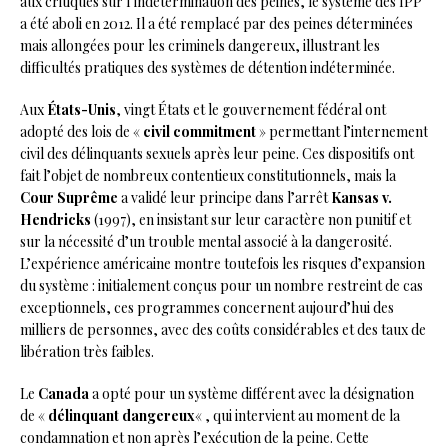
aux critiques sur l’indétermination des peines, le système des IPP
a été aboli en 2012. Il a été remplacé par des peines déterminées
mais allongées pour les criminels dangereux, illustrant les
difficultés pratiques des systèmes de détention indéterminée.
Aux
États-Unis
, vingt États et le gouvernement fédéral ont
adopté des lois de «
civil commitment
» permettant l’internement
civil des délinquants sexuels après leur peine. Ces dispositifs ont
fait l’objet de nombreux contentieux constitutionnels, mais la
Cour Suprême
a validé leur principe dans l’arrêt
Kansas v.
Hendricks
(1997), en insistant sur leur caractère non punitif et
sur la nécessité d’un trouble mental associé à la dangerosité.
L’expérience américaine montre toutefois les risques d’expansion
du système : initialement conçus pour un nombre restreint de cas
exceptionnels, ces programmes concernent aujourd’hui des
milliers de personnes, avec des coûts considérables et des taux de
libération très faibles.
Le
Canada
a opté pour un système différent avec la désignation
de «
délinquant dangereux
« , qui intervient au moment de la
condamnation et non après l’exécution de la peine. Cette