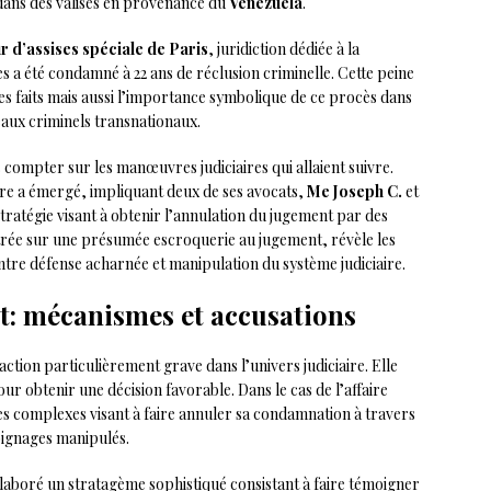
dans des valises en provenance du
Venezuela
.
r d’assises spéciale de Paris
, juridiction dédiée à la
 a été condamné à 22 ans de réclusion criminelle. Cette peine
es faits mais aussi l’importance symbolique de ce procès dans
eaux criminels transnationaux.
ns compter sur les manœuvres judiciaires qui allaient suivre.
e a émergé, impliquant deux de ses avocats,
Me Joseph C.
et
tratégie visant à obtenir l’annulation du jugement par des
trée sur une présumée escroquerie au jugement, révèle les
ntre défense acharnée et manipulation du système judiciaire.
t: mécanismes et accusations
tion particulièrement grave dans l’univers judiciaire. Elle
r obtenir une décision favorable. Dans le cas de l’affaire
es complexes visant à faire annuler sa condamnation à travers
oignages manipulés.
laboré un stratagème sophistiqué consistant à faire témoigner