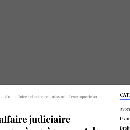
CAT
ses d’une affaire judiciaire retentissante: l’escroquerie au
Avoc
affaire judiciaire
Divor
Droit