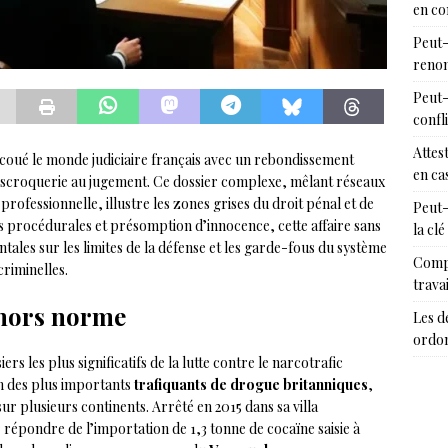
en c
Peut-
renon
Peut-
confl
Attes
coué le monde judiciaire français avec un rebondissement
en cas
’escroquerie au jugement. Ce dossier complexe, mêlant réseaux
professionnelle, illustre les zones grises du droit pénal et de
Peut-
s procédurales et présomption d’innocence, cette affaire sans
la clé
ales sur les limites de la défense et les garde-fous du système
Compr
criminelles.
trava
 hors norme
Les d
ordon
ers les plus significatifs de la lutte contre le narcotrafic
n des plus importants
trafiquants de drogue britanniques
,
ur plusieurs continents. Arrêté en 2015 dans sa villa
répondre de l’importation de 1,3 tonne de cocaïne saisie à