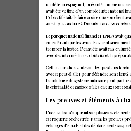
un
détenu espagnol
, présenté comme un ancie
avait été victime d’un complot international imp
L’objectif était de faire croire que son client av
aurait pu conduire à l’annulation de sa condam
Le
parquet national financier (PNF)
avait qua
considérant que les avocats avaient sciemment 
tromper la justice. L’enquête avait mis en lu
avec des intermédiaires douteux et la préparat
Cette accusation soulevait des questions fondam
avocat peut-il aller pour défendre son client? 
frauduleuse du système judiciaire peut parfois
la criminalité organisée où les enjeux sont cons
Les preuves et éléments à ch
L’accusation s’appuyait sur plusieurs éléments
escroquerie orchestrée. Parmi les preuves pré
échanges d’emails et des déplacements suspect