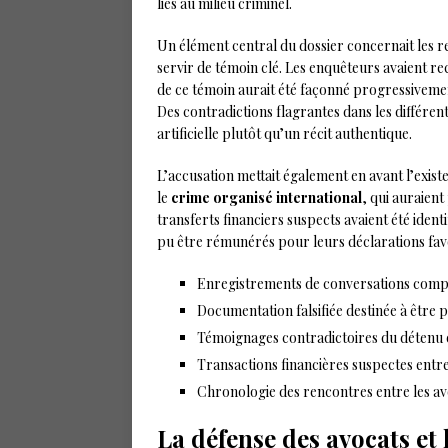
liés au milieu criminel.
Un élément central du dossier concernait les re
servir de témoin clé. Les enquêteurs avaient r
de ce témoin aurait été façonné progressivem
Des contradictions flagrantes dans les différe
artificielle plutôt qu’un récit authentique.
L’accusation mettait également en avant l’exist
le
crime organisé international
, qui auraient
transferts financiers suspects avaient été ident
pu être rémunérés pour leurs déclarations fa
Enregistrements de conversations compr
Documentation falsifiée destinée à être
Témoignages contradictoires du détenu
Transactions financières suspectes entre
Chronologie des rencontres entre les avo
La défense des avocats et