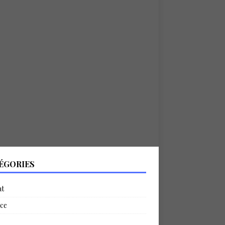
ÉGORIES
at
ce