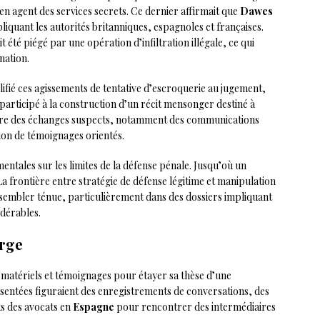
n agent des services secrets. Ce dernier affirmait que
Dawes
liquant les autorités britanniques, espagnoles et françaises.
ait été piégé par une opération d’infiltration illégale, ce qui
nation.
lifié ces agissements de tentative d’escroquerie au jugement,
participé à la construction d’un récit mensonger destiné à
mière des échanges suspects, notamment des communications
ion de témoignages orientés.
entales sur les limites de la défense pénale. Jusqu’où un
La frontière entre stratégie de défense légitime et manipulation
 sembler ténue, particulièrement dans des dossiers impliquant
idérables.
arge
 matériels et témoignages pour étayer sa thèse d’une
sentées figuraient des enregistrements de conversations, des
s des avocats en
Espagne
pour rencontrer des intermédiaires