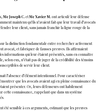
ux,
Me Joseph C.
et
Me Xavier M.
ont articulé leur défense
amment maintenu qu’ils n’avaient fait que leur travail d’avocats
fendre leur client, sans jamais franchir la ligne rouge de la
sur la distinction fondamentale entre rechercher activement
ut avocat, et fabriquer de fausses preuves. Ils affirmaient
es informations qui leur étaient présentés, sans en connaître
e, selon eux, n’était pas de juger de la crédibilité des témoins
susceptibles de servir leur client.
nait l’absence d’élément intentionnel. Pour caractériser
émontrer que les avocats avaient agi en pleine connaissance du
aient présenter. Or, leurs défenseurs ont habilement
sur cette connaissance, rappelant que dans un système
és.
nt été sensible à ces arguments, estimant que les preuves