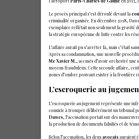
l’aéroport
Paris-Charles de Gaulle
en 2013, 
Le procès principal s’est déroulé devant la
cou
criminalité organisée. En décembre 2018, Dawes
exemplaire reflétait non seulement la gravité d
la stratégie européenne de lutte contre les rés
L’affaire aurait pu s’arrêter là, mais c’était sa
Après sa condamnation, une nouvelle procédur
Me Xavier M.
, accusés d’avoir orchestré une s
moyens frauduleux. Cette seconde affaire, cen
zones d’ombre pouvant exister à la frontière e
L’escroquerie au jugemen
L’escroquerie au jugement représente une infrac
consiste à tromper délibérément un tribunal pou
Dawes
, l’accusation portait sur des manœuvr
la production de documents falsifiés et de tém
Selon l’accusation, les deux
avocats
auraient é