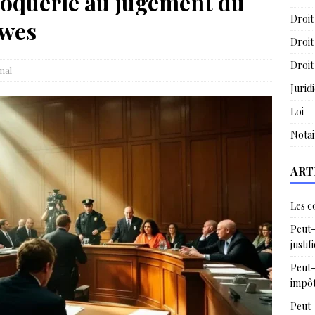
croquerie au jugement du
Droit
awes
Droit
Droit
nal
Jurid
Loi
Notai
ART
Les c
Peut-
justif
Peut-
impô
Peut-