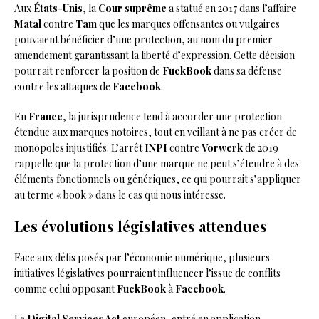
Aux
États-Unis
, la
Cour suprême
a statué en 2017 dans l’affaire
Matal
contre
Tam
que les marques offensantes ou vulgaires
pouvaient bénéficier d’une protection, au nom du premier
amendement garantissant la liberté d’expression. Cette décision
pourrait renforcer la position de
FuckBook
dans sa défense
contre les attaques de
Facebook
.
En
France
, la jurisprudence tend à accorder une protection
étendue aux marques notoires, tout en veillant à ne pas créer de
monopoles injustifiés. L’arrêt
INPI
contre
Vorwerk
de 2019
rappelle que la protection d’une marque ne peut s’étendre à des
éléments fonctionnels ou génériques, ce qui pourrait s’appliquer
au terme « book » dans le cas qui nous intéresse.
Les évolutions législatives attendues
Face aux défis posés par l’économie numérique, plusieurs
initiatives législatives pourraient influencer l’issue de conflits
comme celui opposant
FuckBook
à
Facebook
.
Le
Digital Services Act
européen, entré en application