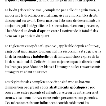
la
quotité disponible
, dont le défunt peut librement disposer.
La loi du 3 décembre 2001, complétée par celle du 23 juin 2006, a
modernisé le droit successoral français en renforçant les droits
du conjoint survivant. Désormais, en l’absence de descendants, le
conjoint reçoit l’intégralité de la succession, et en leur présence,
il bénéficie d’un
droit d’option
entre l’usufruit de la totalité des
biens ou la propriété du quart.
Le règlement européen n°650/2012, applicable depuis août 2015,
a introduit un principe fondamental : la succession est régie par la
loi de la
résidence habituelle
du défunt, sauf choix exprès de la
loi de sa nationalité. Cette évolution majeure impacte directement
les Français possédant des biens à l’étranger ou les ressortissants
étrangers résidant en France.
Les règles fiscales complètent ce dispositif avec un barème
d’imposition progressif et des
abattements spécifiques
: 100
000 euros entre parents et enfants, 15 932 euros entre frères et
sœurs, et seulement 1 594 euros entre personnes non parentes.
Ces mécanismes fiscaux influencent considérablement les