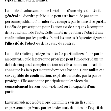
types principaux de nullités.
La nullité absolue sanctionne la violation d’une
règle d’intérêt
général
ou d’ordre public. Elle peut être invoquée par toute
personne justifiant d’un intérêt, y compris par le ministère public.
Le délai de prescription pour l’action est de
cinq ans
à compter
de la conclusion de l’acte. Cette nullité ne peut faire l’objet d’une
confirmation par les parties. Parmi les causes fréquentes figurent
l’
illicéité de l’objet
ou de la cause du contrat.
La nullité relative protège les
intérêts particuliers
d’une partie
au contrat. Seule la personne protégée peut l’invoquer, dans un
délai de cinq ans à compter du jour où elle a connu ou aurait dû
connaître les faits permettant d’exercer l’action. Cette nullité est
susceptible de confirmation
, explicite ou tacite, par la partie
protégée. Elle sanctionne principalement les
vices du
consentement
(erreur, dol, violence) ou l’incapacité d’une
partie.
La jurisprudence a développé des
nullités virtuelles
, non
expressément prévues par les textes mais déduites de l’esprit de