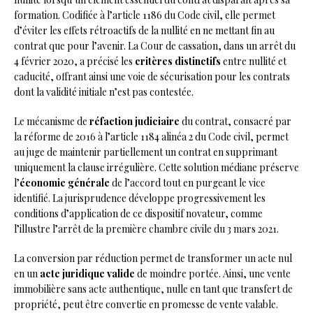
formation. Codifiée à l’article 1186 du Code civil, elle permet
d’éviter les effets rétroactifs de la nullité en ne mettant fin au
contrat que pour l’avenir. La Cour de cassation, dans un arrêt du
4 février 2020, a précisé les
critères distinctifs
entre nullité et
caducité, offrant ainsi une voie de sécurisation pour les contrats
dont la validité initiale n’est pas contestée.
Le mécanisme de
réfaction judiciaire
du contrat, consacré par
la réforme de 2016 à l’article 1184 alinéa 2 du Code civil, permet
au juge de maintenir partiellement un contrat en supprimant
uniquement la clause irrégulière. Cette solution médiane préserve
l’
économie générale
de l’accord tout en purgeant le vice
identifié. La jurisprudence développe progressivement les
conditions d’application de ce dispositif novateur, comme
l’illustre l’arrêt de la première chambre civile du 3 mars 2021.
La conversion par réduction permet de transformer un acte nul
en un
acte juridique valide
de moindre portée. Ainsi, une vente
immobilière sans acte authentique, nulle en tant que transfert de
propriété, peut être convertie en promesse de vente valable.