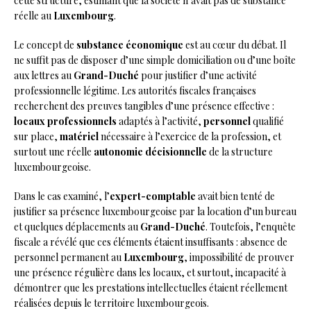
cette structure, estimant que la société n’avait pas de substance
réelle au
Luxembourg
.
Le concept de
substance économique
est au cœur du débat. Il
ne suffit pas de disposer d’une simple domiciliation ou d’une boîte
aux lettres au
Grand-Duché
pour justifier d’une activité
professionnelle légitime. Les autorités fiscales françaises
recherchent des preuves tangibles d’une présence effective :
locaux professionnels
adaptés à l’activité,
personnel
qualifié
sur place,
matériel
nécessaire à l’exercice de la profession, et
surtout une réelle
autonomie décisionnelle
de la structure
luxembourgeoise.
Dans le cas examiné, l’
expert-comptable
avait bien tenté de
justifier sa présence luxembourgeoise par la location d’un bureau
et quelques déplacements au
Grand-Duché
. Toutefois, l’enquête
fiscale a révélé que ces éléments étaient insuffisants : absence de
personnel permanent au
Luxembourg
, impossibilité de prouver
une présence régulière dans les locaux, et surtout, incapacité à
démontrer que les prestations intellectuelles étaient réellement
réalisées depuis le territoire luxembourgeois.