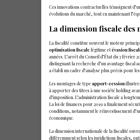
Ces innovations contractuelles témoignent d’un
évolutions du marché, tout en maintenant l’équil
La dimension fiscale des
La fiscalité constitue souvent le moteur princi
optimisation fiscale
légitime et
évasion fiscal
années. L’arrêt du Conseil d’État du 3 février 20
distinguant la recherche d’un avantage fiscal a
a établi un cadre d’analyse plus précis pour les
Les montages de type
apport-cession
illustr
à apporter des titres à une société holding ava
d’imposition. L’administration fiscale a longte
La loi de finances pour 2019 a finalement sécu
conditions, notamment le réinvestissement d’un
économique.
La dimension internationale de la fiscalité ouv
différemment selon les juridictions fiscales, o