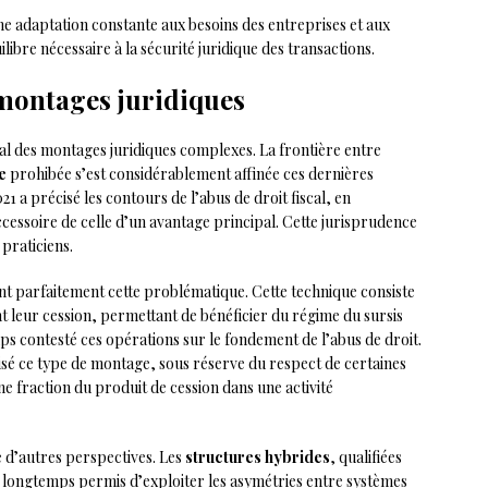
e adaptation constante aux besoins des entreprises et aux
ibre nécessaire à la sécurité juridique des transactions.
 montages juridiques
pal des montages juridiques complexes. La frontière entre
e
prohibée s’est considérablement affinée ces dernières
21 a précisé les contours de l’abus de droit fiscal, en
ccessoire de celle d’un avantage principal. Cette jurisprudence
 praticiens.
ent parfaitement cette problématique. Cette technique consiste
nt leur cession, permettant de bénéficier du régime du sursis
mps contesté ces opérations sur le fondement de l’abus de droit.
risé ce type de montage, sous réserve du respect de certaines
e fraction du produit de cession dans une activité
re d’autres perspectives. Les
structures hybrides
, qualifiées
nt longtemps permis d’exploiter les asymétries entre systèmes