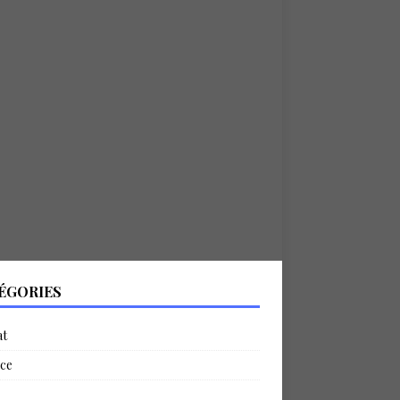
ÉGORIES
at
ce