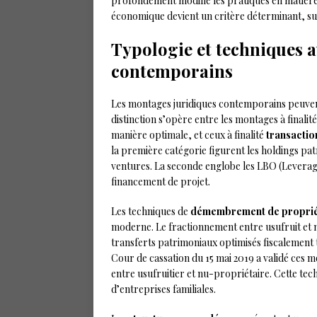
profondément modifié les pratiques en matière
économique devient un critère déterminant, su
Typologie et techniques 
contemporains
Les montages juridiques contemporains peuvent 
distinction s’opère entre les montages à finalit
manière optimale, et ceux à finalité
transactio
la première catégorie figurent les holdings pat
ventures. La seconde englobe les LBO (Leverag
financement de projet.
Les techniques de
démembrement de propri
moderne. Le fractionnement entre usufruit et 
transferts patrimoniaux optimisés fiscalement t
Cour de cassation du 15 mai 2019 a validé ces m
entre usufruitier et nu-propriétaire. Cette tec
d’entreprises familiales.