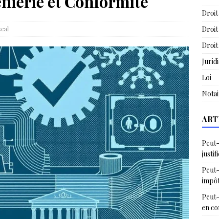
énierie et Conformité
Droit
scal
Droit
Droit
Jurid
Loi
Notai
ART
Peut-
justif
Peut-
impô
Peut-
en c