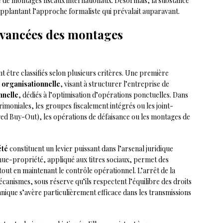
 de montages fiscaux internationaux. Désormais, la substance
pplantant l’approche formaliste qui prévalait auparavant.
avancées des montages
être classifiés selon plusieurs critères. Une première
é
organisationnelle
, visant à structurer l’entreprise de
nnelle
, dédiés à l’optimisation d’opérations ponctuelles. Dans
rimoniales, les groupes fiscalement intégrés ou les joint-
ed Buy-Out), les opérations de défaisance ou les montages de
été
constituent un levier puissant dans l’arsenal juridique
nue-propriété, appliqué aux titres sociaux, permet des
out en maintenant le contrôle opérationnel. L’arrêt de la
écanismes, sous réserve qu’ils respectent l’équilibre des droits
hnique s’avère particulièrement efficace dans les transmissions