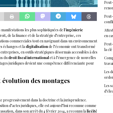
Peut-
renon
Peut-
confl
 manifestations les plus sophistiquées de
l’ingénierie
Attes
it, de la finance et de la stratégie d’entreprise, ces
en cas
rations commerciales tout en naviguant dans un environnement
Peut-
s échanges et la
digitalisation
de l’économie ont transformé
la clé
entreprises, en outils stratégiques désormais accessibles à des
ons du
droit fiscal international
et à l’émergence de nouvelles
Compr
tages juridiques devient une compétence différenciante pour
trava
Les d
ordon
 évolution des montages
Les s
d’éle
te progressivement dans la doctrine et la jurisprudence.
ition d’actes juridiques, elle est aujourd’hui reconnue comme
assation, dans son arrêt du 4 février 2014, a reconnu la
licéité