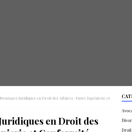
CAT
 Montages Juridiques en Droit des Affaires : Entre Ingénierie et
Avoc
Juridiques en Droit des
Divor
Droit