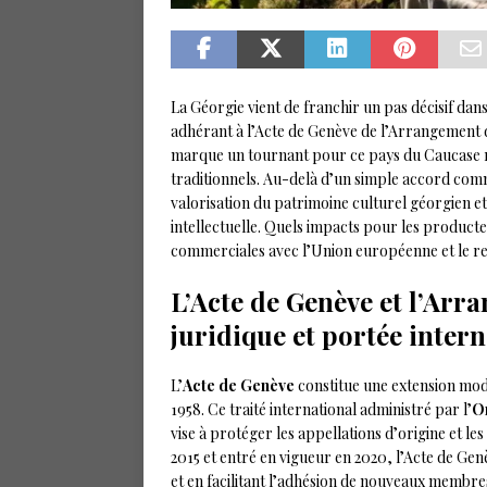
La Géorgie vient de franchir un pas décisif dans
adhérant à l’Acte de Genève de l’Arrangement d
marque un tournant pour ce pays du Caucase ré
traditionnels. Au-delà d’un simple accord comme
valorisation du patrimoine culturel géorgien e
intellectuelle. Quels impacts pour les producte
commerciales avec l’Union européenne et le r
L’Acte de Genève et l’Arr
juridique et portée inter
L’
Acte de Genève
constitue une extension mod
1958. Ce traité international administré par l’
Or
vise à protéger les appellations d’origine et l
2015 et entré en vigueur en 2020, l’Acte de Ge
et en facilitant l’adhésion de nouveaux membre