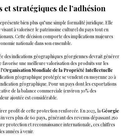
 et stratégiques de l’adhésion
eprésente bien plus qu’une simple formalité juridique. Elle
 visant à valoriser le patrimoine culturel du pays tout en
tionaux. Cette décision comporte des implications majeures
conomie nationale dans son ensemble.
ée des indications géographiques géorgiennes devrait générer
e favorise une meilleure valorisation des produits sur les
l’
Organisation Mondiale de la Propriété Intellectuelle
ndication géographique protégée se vendent en moyenne 20 à
 indication géographique. Pour un pays dont les exportations
cative de la balance commerciale (environ 30% des
aleur ajoutée est considérable.
irer profit de cette protection renforcée. En 2023, la
Géorgie
 vin vers plus de 60 pays, générant des revenus dépassant 250
ure protection et reconnaissance internationale, ces chiffres
es années à venir.