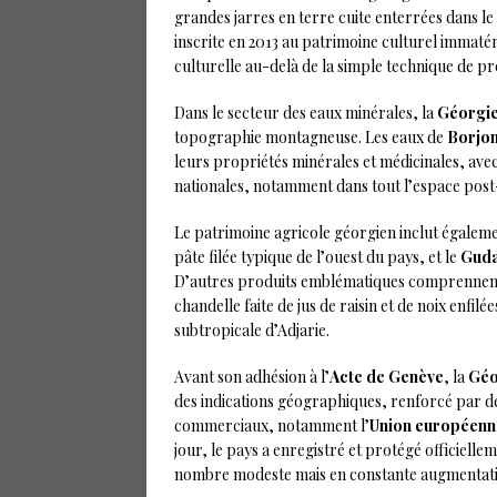
grandes jarres en terre cuite enterrées dans le s
inscrite en 2013 au patrimoine culturel immatér
culturelle au-delà de la simple technique de p
Dans le secteur des eaux minérales, la
Géorgi
topographie montagneuse. Les eaux de
Borjo
leurs propriétés minérales et médicinales, avec
nationales, notamment dans tout l’espace post
Le patrimoine agricole géorgien inclut égalem
pâte filée typique de l’ouest du pays, et le
Gud
D’autres produits emblématiques comprennen
chandelle faite de jus de raisin et de noix enfilé
subtropicale d’Adjarie.
Avant son adhésion à l’
Acte de Genève
, la
Géo
des indications géographiques, renforcé par de
commerciaux, notamment l’
Union européenn
jour, le pays a enregistré et protégé officiell
nombre modeste mais en constante augmentati