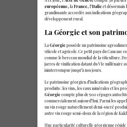
À ce jour, l’
Acte de Genève
compte 38 parties 
européenne
, la
France
, l’
Italie
et désormais 
grandissante accordée aux indications géograph
développement rural.
La Géorgie et son patrim
La
Géorgie
possède un patrimoine agroalimenta
viticole et agricole. Ce petit pays du Caucase
comme le berceau mondial de la viticulture. De
jarres de vinification datant du VIe millénaire 
ininterrompue jusqu’à nos jours.
Le patrimoine géorgien d’indications géographi
produits : les vins, les eaux minérales et les pr
Géorgie
compte plus de 500 cépages autochton
commercialement aujourd’hui. Parmi les appell
un vin rouge naturellement demi-sucré produi
autre vin rouge semi-doux de la région de Kakh
Une particularité culturelle géorgienne réside 