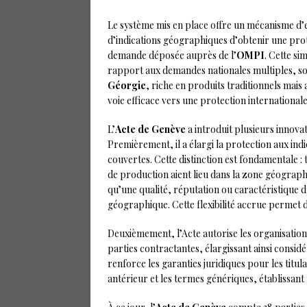
Le système mis en place offre un mécanisme d’e
d’indications géographiques d’obtenir une prot
demande déposée auprès de l’
OMPI
. Cette si
rapport aux demandes nationales multiples, s
Géorgie
, riche en produits traditionnels mais
voie efficace vers une protection internationale
L’
Acte de Genève
a introduit plusieurs innova
Premièrement, il a élargi la protection aux ind
couvertes. Cette distinction est fondamentale : 
de production aient lieu dans la zone géograph
qu’une qualité, réputation ou caractéristique d
géographique. Cette flexibilité accrue permet 
Deuxièmement, l’Acte autorise les organisation
parties contractantes, élargissant ainsi consid
renforce les garanties juridiques pour les titu
antérieur et les termes génériques, établissant 