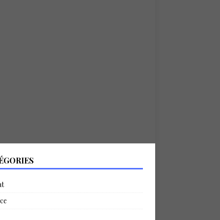
ÉGORIES
at
ce