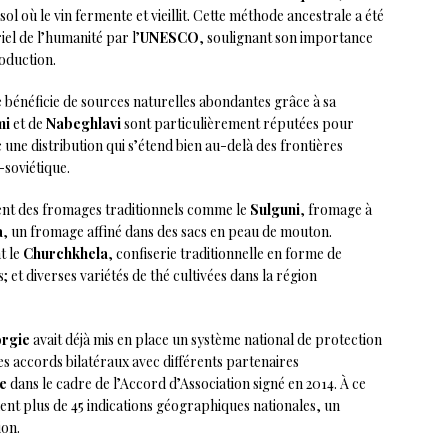
ol où le vin fermente et vieillit. Cette méthode ancestrale a été
iel de l’humanité par l’
UNESCO
, soulignant son importance
roduction.
e
bénéficie de sources naturelles abondantes grâce à sa
mi
et de
Nabeghlavi
sont particulièrement réputées pour
 une distribution qui s’étend bien au-delà des frontières
-soviétique.
ent des fromages traditionnels comme le
Sulguni
, fromage à
a
, un fromage affiné dans des sacs en peau de mouton.
t le
Churchkhela
, confiserie traditionnelle en forme de
es; et diverses variétés de thé cultivées dans la région
rgie
avait déjà mis en place un système national de protection
s accords bilatéraux avec différents partenaires
e
dans le cadre de l’Accord d’Association signé en 2014. À ce
ement plus de 45 indications géographiques nationales, un
on.