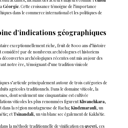
contractantes, incluant des acteurs majeurs comme l’
Union
la
Géorgie
. Cette croissance témoigne de l’importance
iques dans le commerce international et les politiques de
oine d’indications géographiques
ire exceptionnellement riche, fruit de 8000 ans d’histoire
 est considéré par de nombreux archéologues et historiens
s découvertes archéologiques récentes ont mis au jour des
avant notre ère, témoignant d’une tradition vinicole
ques s’articule principalement autour de trois catégories de
oduits agricoles traditionnels. Dans le domaine viticole, la
es, dont seulement une cinquantaine est cultivée
ations viticoles les plus renommées figurent
Khvanchkara
,
t dans la région montagneuse de Racha;
Kindzmarauli
, un
étie; et
Tsinandali
, un vin blanc sec également de Kakhétie.
dans la méthode traditionnelle de vinification en
qvevri
, ces