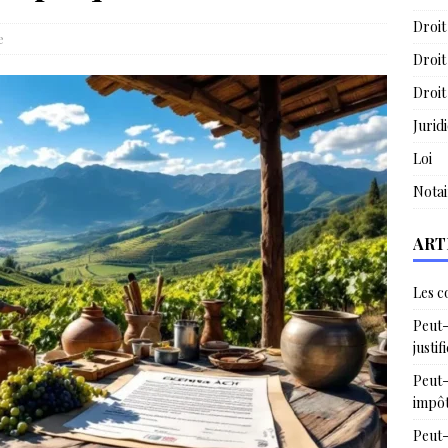
Droit
e
Droit
Droit
Jurid
Loi
Notai
ART
Les c
Peut-
justif
Peut-
impô
Peut-