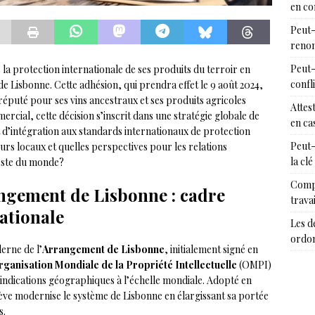
en c
Peut-
renon
Peut-
 la protection internationale de ses produits du terroir en
confl
e Lisbonne. Cette adhésion, qui prendra effet le 9 août 2024,
puté pour ses vins ancestraux et ses produits agricoles
Attes
rcial, cette décision s’inscrit dans une stratégie globale de
en cas
t d’intégration aux standards internationaux de protection
Peut-
urs locaux et quelles perspectives pour les relations
la clé
este du monde?
Compr
angement de Lisbonne : cadre
trava
nationale
Les d
ordon
erne de l’
Arrangement de Lisbonne
, initialement signé en
ganisation Mondiale de la Propriété Intellectuelle
(OMPI)
es indications géographiques à l’échelle mondiale. Adopté en
nève modernise le système de Lisbonne en élargissant sa portée
s.