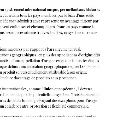
nregistrement international unique, permettant aux titulaires
ection dans tous les pays membres par le biais d’une seule
mplification administrative représente un avantage majeur par
ouvent coûteuses et chronophages. Pour un pays comme la
 aux ressources administratives limitées, ce système offre une
.
tions majeures par rapport à l’arrangement initial.
ications géographiques, en plus des appellations d’origine déjà
tandis qu’une appellation d’origine exige que toutes les étapes
ique définie, une indication géographique requiert seulement
u produit soit essentiellement attribuable à son origine
d’inclure davantage de produits sous protection.
s internationales, comme l’
Union européenne
, à devenir
érablement la portée potentielle du système. Troisièmement, il
laires de droits tout en prévoyant des exceptions pour l’usage
un équilibre entre protection et flexibilité commerciale.