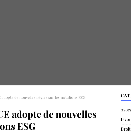
CAT
UE adopte de nouvelles règles sur les notations ESG
Avoc
’UE adopte de nouvelles
Divor
tions ESG
Droit