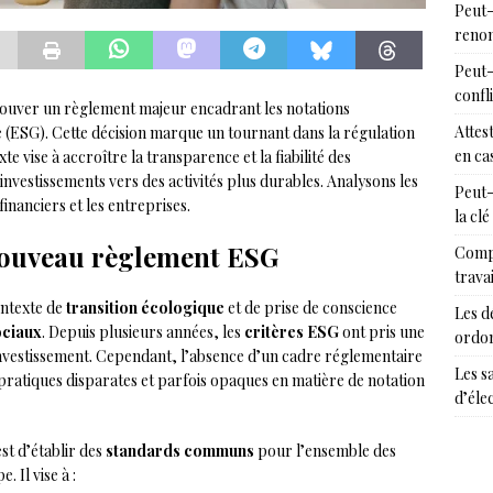
Peut-
renon
Peut-
confl
rouver un règlement majeur encadrant les notations
Attes
 (ESG). Cette décision marque un tournant dans la régulation
en cas
e vise à accroître la transparence et la fiabilité des
investissements vers des activités plus durables. Analysons les
Peut-
inanciers et les entreprises.
la clé
 nouveau règlement ESG
Compr
trava
ontexte de
transition écologique
et de prise de conscience
Les d
ociaux
. Depuis plusieurs années, les
critères ESG
ont pris une
ordon
investissement. Cependant, l’absence d’un cadre réglementaire
Les s
pratiques disparates et parfois opaques en matière de notation
d’éle
st d’établir des
standards communs
pour l’ensemble des
 Il vise à :