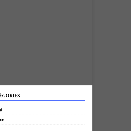
ÉGORIES
at
ce