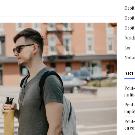
Droit
Droit
Droit
Jurid
Loi
Notai
ART
Peut-
justif
Peut-
impô
Peut-
en c