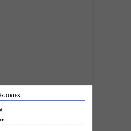
ÉGORIES
at
ce