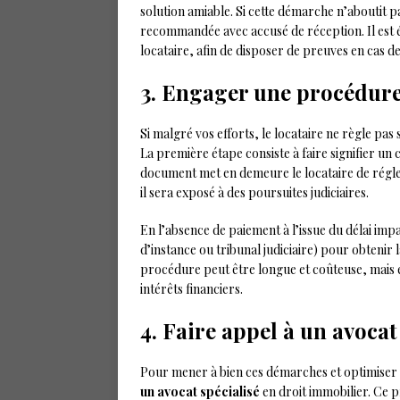
solution amiable. Si cette démarche n’aboutit
recommandée avec accusé de réception. Il est é
locataire, afin de disposer de preuves en cas d
3. Engager une procédure 
Si malgré vos efforts, le locataire ne règle pas
La première étape consiste à faire signifier u
document met en demeure le locataire de régler
il sera exposé à des poursuites judiciaires.
En l’absence de paiement à l’issue du délai impa
d’instance ou tribunal judiciaire) pour obtenir l
procédure peut être longue et coûteuse, mais e
intérêts financiers.
4. Faire appel à un avocat
Pour mener à bien ces démarches et optimiser v
un avocat spécialisé
en droit immobilier. Ce p