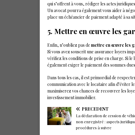
qui s’offrent à vous, rédiger les actes juridiqu
Un avocat pourra également vous aider à négocie
place un échéancier de paiement adapté à sa sit
5. Mettre en œuvre les ga
Enfin, n’oubliez pas de
mettre en œuvre les g
Si vous avez souscrit une assurance loyers impa
vérifiez les conditions de prise en charge. Si le
également exiger le paiement des sommes dues
Dans tous les cas, il est primordial de respecter
communication avec le locataire afin d’éviter l
maximiserez vos chances de recouvrer les loye
investissement immobilier.
PRÉCÉDENT
La déclaration de cession de véhi
non enregistré : aspects juridiqu
procédures à suivre