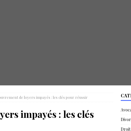
CAT
uvrement de loyers impayés : les clés pour réussir
Avoc
ers impayés : les clés
Divor
Droit