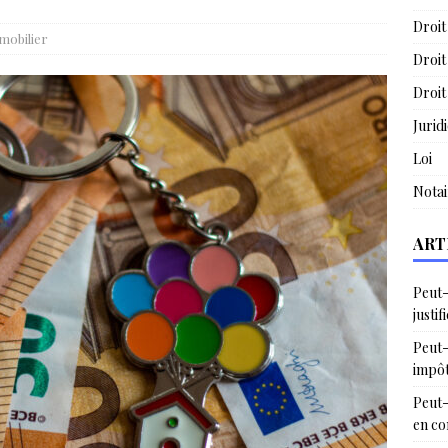
Droit
mobilier
Droit
Droit
Jurid
Loi
Notai
ART
Peut-
justif
Peut-
impô
Peut-
en c