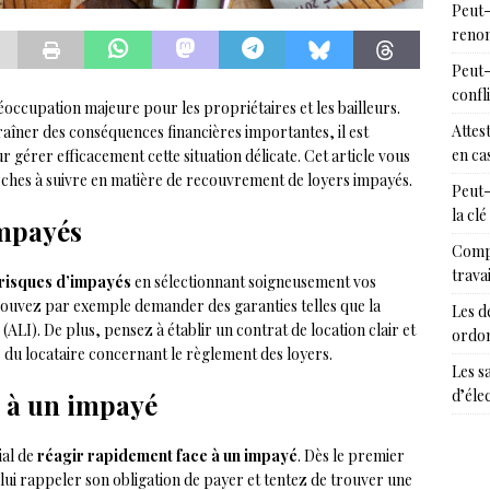
Peut-
renon
Peut-
confl
ccupation majeure pour les propriétaires et les bailleurs.
Attes
aîner des conséquences financières importantes, il est
en cas
 gérer efficacement cette situation délicate. Cet article vous
hes à suivre en matière de recouvrement de loyers impayés.
Peut-
la clé
impayés
Compr
trava
 risques d’impayés
en sélectionnant soigneusement vos
us pouvez par exemple demander des garanties telles que la
Les d
(ALI). De plus, pensez à établir un contrat de location clair et
ordon
 du locataire concernant le règlement des loyers.
Les s
d’éle
e à un impayé
ial de
réagir rapidement face à un impayé
. Dès le premier
lui rappeler son obligation de payer et tentez de trouver une