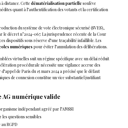
 à distance. Cette
dématérialisation partielle
soulève
dites quant à l’authentification des votants et la certification
troduction du système de vote électronique sécurisé (SVES),
ar le décret n°2024-067. La jurisprudence récente de la Cour
es dispositifs sous réserve d’une traçabilité infaillible. Les
coles numériques
pour éviter l’annulation des délibérations.
mblées virtuelles suit un régime spécifique avec un délai réduit
célération procédurale nécessite une vigilance accrue des
r d’appel de Paris du 15 mars 2024 a précisé que le défaut
iques de connexion constitue un vice substantiel justifiant
e AG numérique valide
n organisme indépendant agréé par l’ANSSI
 les questions sensibles
e au RGPD