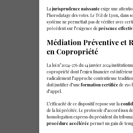
La
jurisprudence naissante
exige une attentio
l’horodatage des votes. Le TGI de Lyon, dans so
système ne permettait pas de vérifier avec cert
précédent sur l’exigence de
présence effecti
Médiation Préventive et R
en Copropriété
La loi n°2024-276 du 14 janvier 2024 institutionn
copropriété dont l’enjeu financier est inférie
radicalement l’approche contentieuse tradition
doit justifier d’une
formation certifiée
de 150 h
d’appel.
L’efficacité de ce dispositif repose sur la
confid
de la loi précitée. Le protocole d’accord issu d
homologation express du président du tribunal 
procédure accélérée
permet un gain de temps