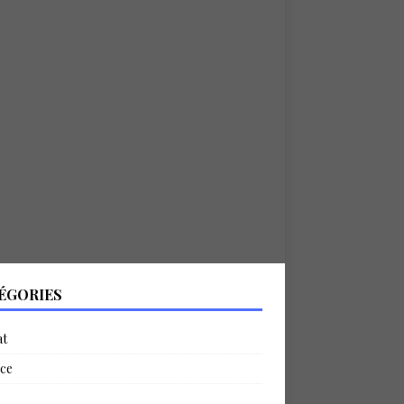
ÉGORIES
at
ce