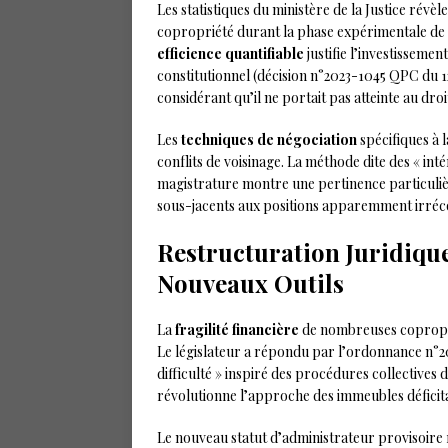
Les statistiques du ministère de la Justice révè
copropriété durant la phase expérimentale de 2
efficience quantifiable
justifie l’investissemen
constitutionnel (décision n°2023-1045 QPC du 1
considérant qu’il ne portait pas atteinte au droi
Les
techniques de négociation
spécifiques à 
conflits de voisinage. La méthode dite des « in
magistrature montre une pertinence particulière
sous-jacents aux positions apparemment irréco
Restructuration Juridique
Nouveaux Outils
La
fragilité financière
de nombreuses coproprié
Le législateur a répondu par l’ordonnance n°20
difficulté » inspiré des procédures collectives
révolutionne l’approche des immeubles déficita
Le nouveau statut d’administrateur provisoire