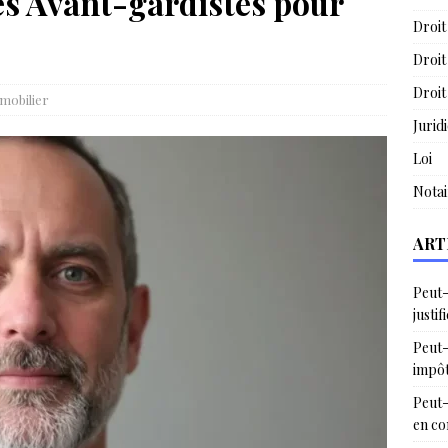
es Avant-gardistes pour
Droit
Droit
Droit
mobilier
Jurid
Loi
Notai
ART
Peut-
justif
Peut-
impô
Peut-
en c