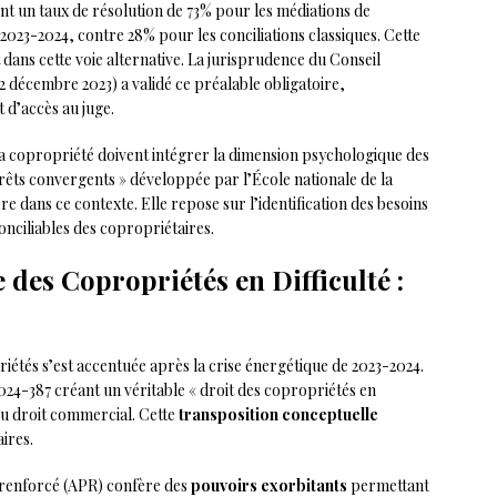
lent un taux de résolution de 73% pour les médiations de
023-2024, contre 28% pour les conciliations classiques. Cette
t dans cette voie alternative. La jurisprudence du Conseil
2 décembre 2023) a validé ce préalable obligatoire,
t d’accès au juge.
la copropriété doivent intégrer la dimension psychologique des
térêts convergents » développée par l’École nationale de la
 dans ce contexte. Elle repose sur l’identification des besoins
nciliables des copropriétaires.
 des Copropriétés en Difficulté :
tés s’est accentuée après la crise énergétique de 2023-2024.
24-387 créant un véritable « droit des copropriétés en
 du droit commercial. Cette
transposition conceptuelle
ires.
 renforcé (APR) confère des
pouvoirs exorbitants
permettant