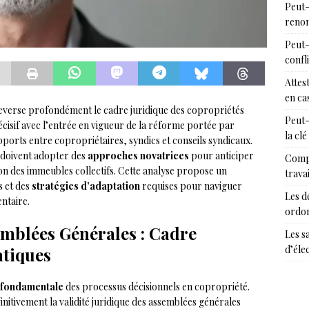
Peut-
renon
Peut-
confl
Attes
en cas
everse profondément le cadre juridique des copropriétés
Peut-
cisif avec l’entrée en vigueur de la réforme portée par
la clé
pports entre copropriétaires, syndics et conseils syndicaux.
s doivent adopter des
approches novatrices
pour anticiper
Compr
ion des immeubles collectifs. Cette analyse propose un
trava
s et des
stratégies d’adaptation
requises pour naviguer
Les d
ntaire.
ordon
emblées Générales : Cadre
Les s
d’éle
atiques
 fondamentale
des processus décisionnels en copropriété.
initivement la validité juridique des assemblées générales