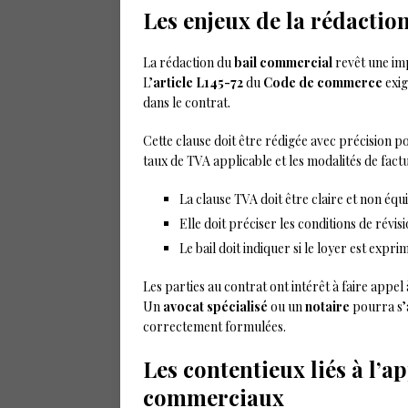
Les enjeux de la rédactio
La rédaction du
bail commercial
revêt une imp
L’
article L145-72
du
Code de commerce
exig
dans le contrat.
Cette clause doit être rédigée avec précision pou
taux de TVA applicable et les modalités de fact
La clause TVA doit être claire et non éq
Elle doit préciser les conditions de révi
Le bail doit indiquer si le loyer est exp
Les parties au contrat ont intérêt à faire appel
Un
avocat spécialisé
ou un
notaire
pourra s’a
correctement formulées.
Les contentieux liés à l’a
commerciaux