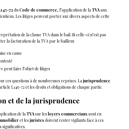
L145-72
du
Code de commerce
, l’application de la
TVA
aux
entieux. Les litiges peuvent porter sur divers aspects de cette
rétation de la clause TVA dans le bail. Si celle-ci n’est pas
er la facturation de la TVA par le bailleur.
mise en cause
ontesté
e peut faire l’objet de litiges
ur ces questions à de nombreuses reprises. La
jurisprudence
article L145-72 et les droits et obligations de chaque partie.
ion et de la jurisprudence
pplication de la
TVA
sur les
loyers commerciaux
sont en
immobilier
et les
juristes
doivent rester vigilants face à ces
significatives.