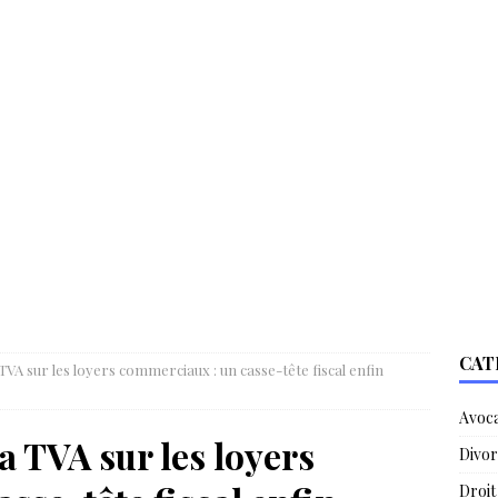
CAT
a TVA sur les loyers commerciaux : un casse-tête fiscal enfin
Avoc
la TVA sur les loyers
Divor
Droit