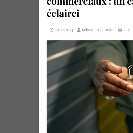
commerciaux : un ca
éclairci
30/12/2024
Sébastien Gunnier
Loi