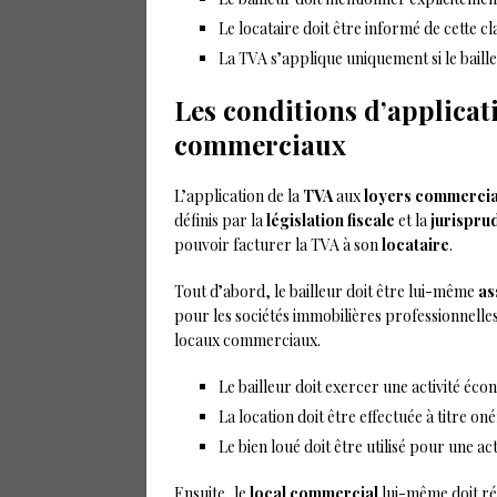
Le locataire doit être informé de cette c
La TVA s’applique uniquement si le baille
Les conditions d’applicati
commerciaux
L’application de la
TVA
aux
loyers commerci
définis par la
législation fiscale
et la
jurispru
pouvoir facturer la TVA à son
locataire
.
Tout d’abord, le bailleur doit être lui-même
as
pour les sociétés immobilières professionnelles
locaux commerciaux.
Le bailleur doit exercer une activité éco
La location doit être effectuée à titre on
Le bien loué doit être utilisé pour une ac
Ensuite, le
local commercial
lui-même doit rép