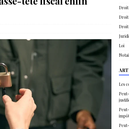
sse-tête fiscal enfin
Droit
Droit
Droit
Jurid
Loi
Notai
ART
Les c
Peut-
justif
Peut-
impô
Peut-