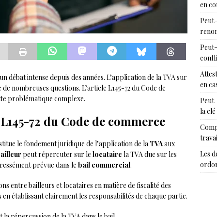
en c
Peut-
renon
Peut-
confl
Attes
’un débat intense depuis des années. L’application de la TVA sur
en cas
e de nombreuses questions. L’article L145-72 du Code de
tte problématique complexe.
Peut-
la clé
le L145-72 du Code de commerce
Compr
trava
titue le fondement juridique de l’application de la
TVA
aux
Les d
ailleur
peut répercuter sur le
locataire
la TVA due sur les
ordon
expressément prévue dans le
bail commercial
.
ions entre bailleurs et locataires en matière de fiscalité des
ls en établissant clairement les responsabilités de chaque partie.
 la répercussion de la TVA dans le bail