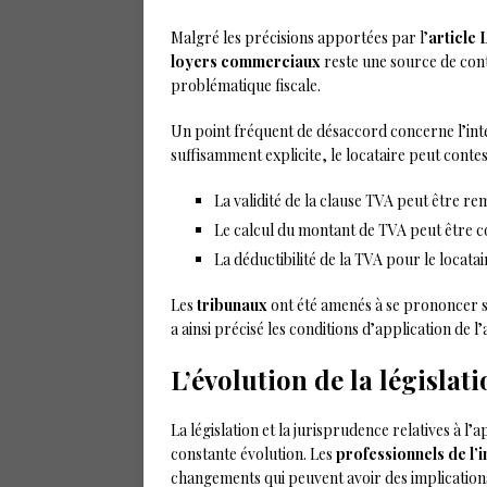
Malgré les précisions apportées par l’
article 
loyers commerciaux
reste une source de cont
problématique fiscale.
Un point fréquent de désaccord concerne l’interp
suffisamment explicite, le locataire peut contest
La validité de la clause TVA peut être re
Le calcul du montant de TVA peut être c
La déductibilité de la TVA pour le locatair
Les
tribunaux
ont été amenés à se prononcer s
a ainsi précisé les conditions d’application de l’
L’évolution de la législat
La législation et la jurisprudence relatives à l’a
constante évolution. Les
professionnels de l’
changements qui peuvent avoir des implications 