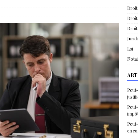
Droit
Droit
Droit
Jurid
Loi
Notai
ART
Peut-
justif
Peut-
impô
Peut-
en c