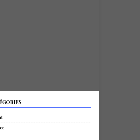
ÉGORIES
at
ce