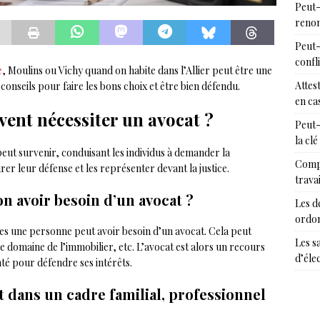
Peut-
renon
Peut-
confl
e
, Moulins ou Vichy quand on habite dans l’Allier peut être une
Attes
 conseils pour faire les bons choix et être bien défendu.
en cas
vent nécessiter un avocat ?
Peut-
la clé
e peut survenir, conduisant les individus à demander la
Compr
er leur défense et les représenter devant la justice.
trava
n avoir besoin d’un avocat ?
Les d
ordon
les une personne peut avoir besoin d’un avocat. Cela peut
Les s
e domaine de l’immobilier, etc. L’avocat est alors un recours
d’éle
nté pour défendre ses intérêts.
nt dans un cadre familial, professionnel