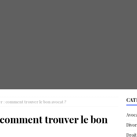
CAT
lier : comment trouver le bon avocat ?
Avoc
 : comment trouver le bon
Divor
Droit