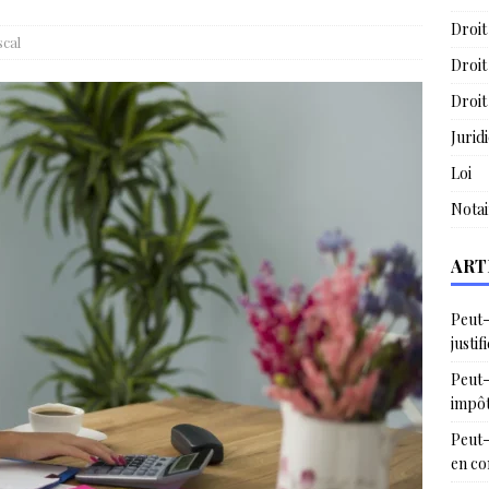
Droit
scal
Droit
Droit
Jurid
Loi
Notai
ART
Peut-
justif
Peut-
impô
Peut-
en c