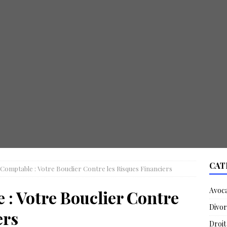
CAT
Comptable : Votre Bouclier Contre les Risques Financiers
Avoc
 : Votre Bouclier Contre
Divor
ers
Droit