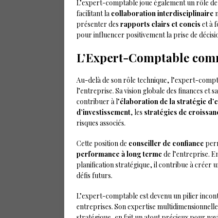
L’expert-comptable joue également un rôle d
facilitant la
collaboration interdisciplinaire
n
présenter des
rapports clairs et concis
et à 
pour influencer positivement la prise de décisi
L’Expert-Comptable comm
Au-delà de son rôle technique, l’expert-comp
l’entreprise. Sa vision globale des finances et
contribuer à l’
élaboration de la stratégie d’
d’investissement
, les
stratégies de croissan
risques associés.
Cette position de
conseiller de confiance
perm
performance à long terme
de l’entreprise. En
planification stratégique, il contribue à créer 
défis futurs.
L’expert-comptable est devenu un pilier incont
entreprises. Son expertise multidimensionnelle,
stratégique, en fait un atout précieux pour 