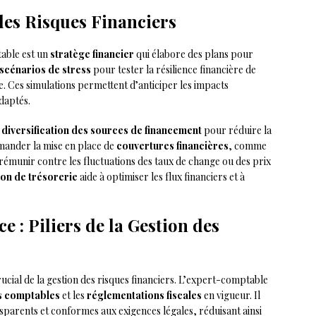
des Risques Financiers
table est un
stratège financier
qui élabore des plans pour
scénarios de stress
pour tester la résilience financière de
ise. Ces simulations permettent d’anticiper les impacts
daptés.
a
diversification des sources de financement
pour réduire la
mander la mise en place de
couvertures financières
, comme
rémunir contre les fluctuations des taux de change ou des prix
ion de trésorerie
aide à optimiser les flux financiers et à
 : Piliers de la Gestion des
ucial de la gestion des risques financiers. L’expert-comptable
 comptables
et les
réglementations fiscales
en vigueur. Il
sparents et conformes aux exigences légales, réduisant ainsi