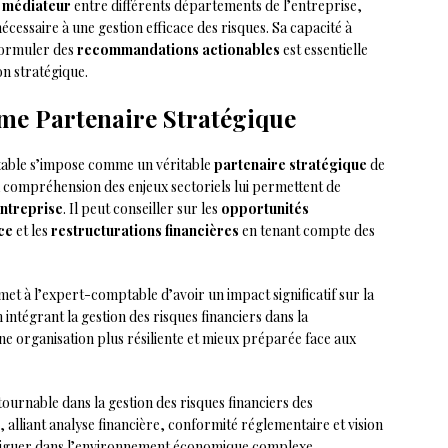
e
médiateur
entre différents départements de l’entreprise,
écessaire à une gestion efficace des risques. Sa capacité à
formuler des
recommandations actionables
est essentielle
on stratégique.
e Partenaire Stratégique
table s’impose comme un véritable
partenaire stratégique
de
 sa compréhension des enjeux sectoriels lui permettent de
entreprise
. Il peut conseiller sur les
opportunités
ce
et les
restructurations financières
en tenant compte des
et à l’expert-comptable d’avoir un impact significatif sur la
 intégrant la gestion des risques financiers dans la
une organisation plus résiliente et mieux préparée face aux
ournable dans la gestion des risques financiers des
 alliant analyse financière, conformité réglementaire et vision
naviguer dans l’environnement économique complexe