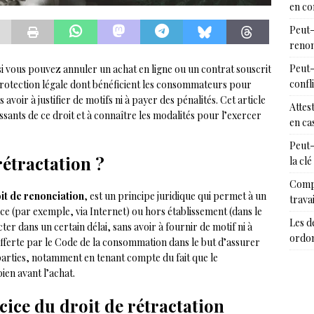
en c
Peut-
renon
Peut-
si vous pouvez annuler un achat en ligne ou un contrat souscrit
confl
rotection légale dont bénéficient les consommateurs pour
avoir à justifier de motifs ni à payer des pénalités. Cet article
Attes
sants de ce droit et à connaître les modalités pour l’exercer
en cas
Peut-
rétractation ?
la clé
Compr
it de renonciation
, est un principe juridique qui permet à un
trava
e (par exemple, via Internet) ou hors établissement (dans le
Les d
er dans un certain délai, sans avoir à fournir de motif ni à
ordon
 offerte par le Code de la consommation dans le but d’assurer
s parties, notamment en tenant compte du fait que le
en avant l’achat.
cice du droit de rétractation