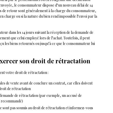
n envoyée, le consommateur dispose d’un nouveau délai de 14
rais de retour sont généralement à la charge du consommateur,
en charge ou si la nature du bien rend impossible l’envoi par la
eur dans les 14 jours suivant la réception de la demande de
ement que celui employé lors de l’achat. Toutefois, il peut
eçu les biens retournés ou jusqu’à ce que le consommateur lui
xercer son droit de rétractation
nt votre droit de rétractation :
les de vente avant de conclure un contrat, car elles doivent
roit de rétractation
demande de rétractation (par exemple, un accusé de
er recommandé)
ne sont pas soumis au droit de rétractation et informez-vous