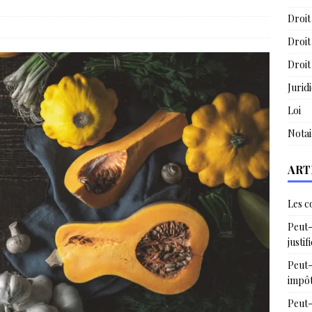
Droit
Droit
Droit
Jurid
Loi
Notai
ART
Les c
Peut-
justif
Peut-
impô
Peut-