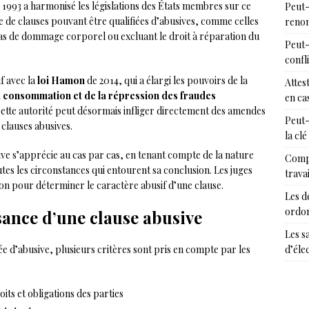
l 1993 a harmonisé les législations des États membres sur ce
Peut-
ive de clauses pouvant être qualifiées d’abusives, comme celles
renon
 cas de dommage corporel ou excluant le droit à réparation du
Peut-
confl
if avec la
loi Hamon
de 2014, qui a élargi les pouvoirs de la
Attes
a consommation et de la répression des fraudes
en cas
Cette autorité peut désormais infliger directement des amendes
Peut-
 clauses abusives.
la clé
usive s’apprécie au cas par cas, en tenant compte de la nature
Compr
utes les circonstances qui entourent sa conclusion. Les juges
trava
ion pour déterminer le caractère abusif d’une clause.
Les d
ordon
sance d’une clause abusive
Les s
ée d’abusive, plusieurs critères sont pris en compte par les
d’éle
oits et obligations des parties