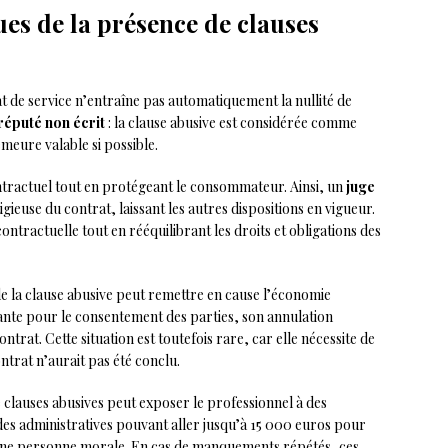
es de la présence de clauses
t de service n’entraîne pas automatiquement la nullité de
réputé non écrit
: la clause abusive est considérée comme
emeure valable si possible.
ntractuel tout en protégeant le consommateur. Ainsi, un
juge
igieuse du contrat, laissant les autres dispositions en vigueur.
ontractuelle tout en rééquilibrant les droits et obligations des
e la clause abusive peut remettre en cause l’économie
nante pour le consentement des parties, son annulation
ntrat. Cette situation est toutefois rare, car elle nécessite de
ntrat n’aurait pas été conclu.
 de clauses abusives peut exposer le professionnel à des
es administratives pouvant aller jusqu’à 15 000 euros pour
une personne morale. En cas de manquements répétés, ces