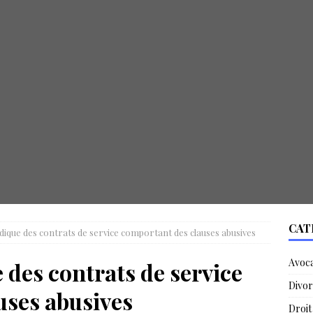
CAT
ridique des contrats de service comportant des clauses abusives
Avoc
e des contrats de service
Divor
uses abusives
Droit