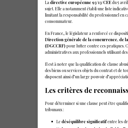
La
directive européenne 93/13/CEE
du 5 avri
sujet. Elle a notamment établi une liste indicat
limitant la responsabilité du professionnel en
consommateur.
En France, le législateur a renforcé ce disposit
Direction générale de la concurrence, de l
(DGCCRF)
pour lutter contre ces pratiques. 
administratives aux professionnels utilisant des
Il est à noter que la qualification de clause ab
des biens ou services objets du contrat et de to
disposent ainsi d’un large pouvoir d’appréciat
Les critères de reconnais
Pour déterminer si une clause peut être qualifi
tribunaux :
Le
déséquilibre significatif
entre les dr