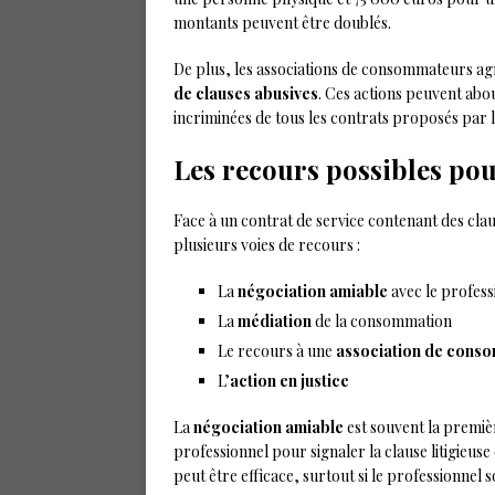
montants peuvent être doublés.
De plus, les associations de consommateurs agré
de clauses abusives
. Ces actions peuvent abou
incriminées de tous les contrats proposés par l
Les recours possibles po
Face à un contrat de service contenant des cl
plusieurs voies de recours :
La
négociation amiable
avec le profess
La
médiation
de la consommation
Le recours à une
association de cons
L’
action en justice
La
négociation amiable
est souvent la premiè
professionnel pour signaler la clause litigieus
peut être efficace, surtout si le professionnel 