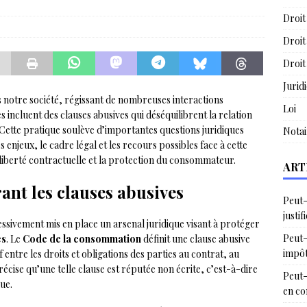
Droit
e
Droit
Droit
Jurid
 notre société, régissant de nombreuses interactions
Loi
incluent des clauses abusives qui déséquilibrent la relation
ette pratique soulève d’importantes questions juridiques
Notai
s enjeux, le cadre légal et les recours possibles face à cette
liberté contractuelle et la protection du consommateur.
ART
ant les clauses abusives
Peut-
justif
essivement mis en place un arsenal juridique visant à protéger
Peut-
es
. Le
Code de la consommation
définit une clause abusive
impô
 entre les droits et obligations des parties au contrat, au
cise qu’une telle clause est réputée non écrite, c’est-à-dire
Peut-
ue.
en c