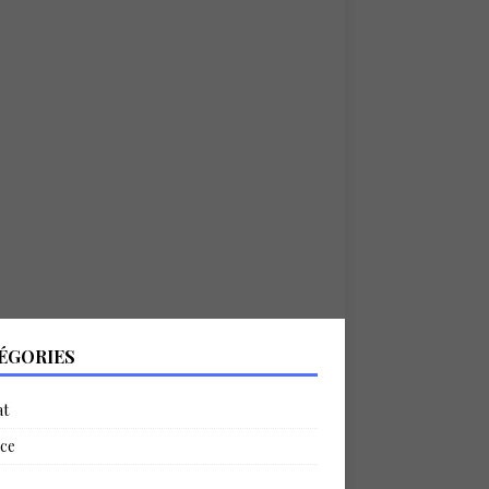
ÉGORIES
at
ce