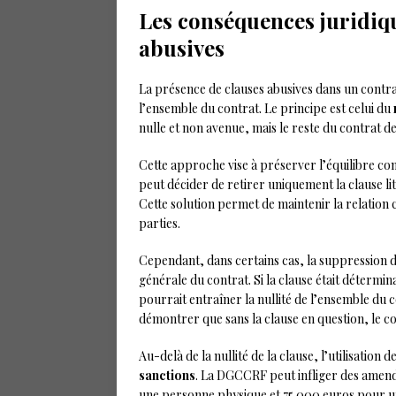
Les conséquences juridiqu
abusives
La présence de clauses abusives dans un contra
l’ensemble du contrat. Le principe est celui du
nulle et non avenue, mais le reste du contrat d
Cette approche vise à préserver l’équilibre co
peut décider de retirer uniquement la clause lit
Cette solution permet de maintenir la relation c
parties.
Cependant, dans certains cas, la suppression d
générale du contrat. Si la clause était détermi
pourrait entraîner la nullité de l’ensemble du co
démontrer que sans la clause en question, le co
Au-delà de la nullité de la clause, l’utilisation
sanctions
. La DGCCRF peut infliger des amend
une personne physique et 75 000 euros pour 