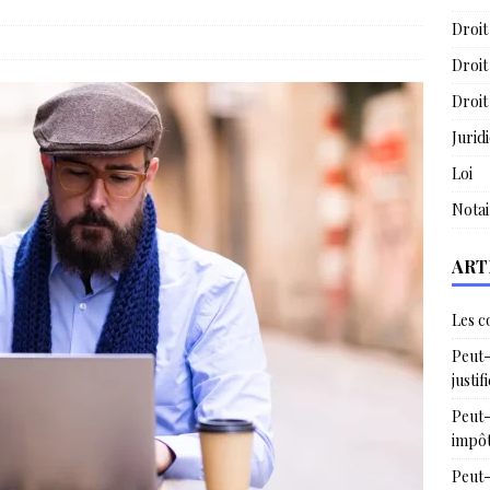
Droit
Droit
Droit
Jurid
Loi
Notai
ART
Les c
Peut-
justif
Peut-
impô
Peut-