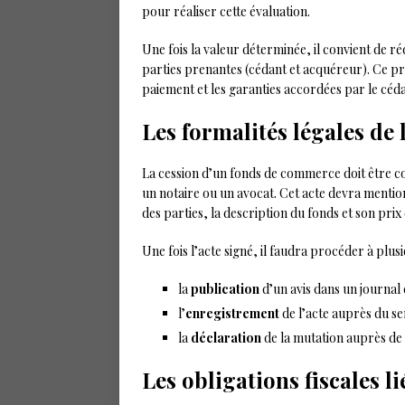
pour réaliser cette évaluation.
Une fois la valeur déterminée, il convient de r
parties prenantes (cédant et acquéreur). Ce pr
paiement et les garanties accordées par le céda
Les formalités légales de 
La cession d’un fonds de commerce doit être c
un notaire ou un avocat. Cet acte devra mention
des parties, la description du fonds et son prix
Une fois l’acte signé, il faudra procéder à plus
la
publication
d’un avis dans un journal
l’
enregistrement
de l’acte auprès du se
la
déclaration
de la mutation auprès de
Les obligations fiscales li