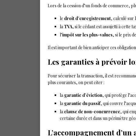
Lors de la cession d’un fonds de commerce, plus
le
droit d’enregistrement
, calculé sur 
la
TVA
, si le cédant est assujetti à cette ta
l’
impôt sur les plus-values
, si le prix 
Il est important de bien anticiper ces obligations 
Les garanties à prévoir lo
Pour sécuriser la transaction, il est recomma
plus courantes, on peut citer :
la
garantie d’éviction
, qui protège l’ac
la
garantie du passif
, qui couvre l’acq
la
clause de non-concurrence
, qui em
certaine durée et dans un périmètre gé
L’accompagnement d’un av