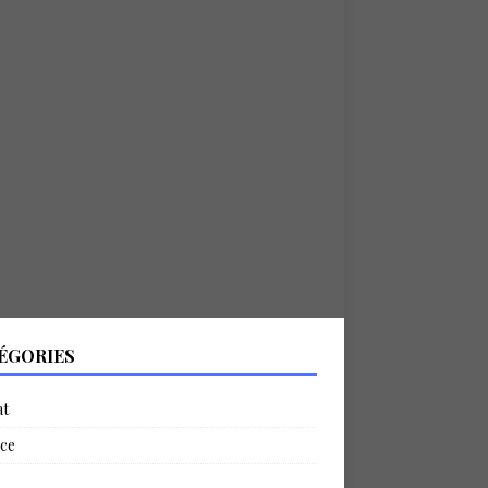
ÉGORIES
at
ce