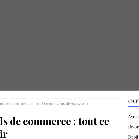
CAT
onds de commerce : tout ce que vous devez savoir
Avoc
ds de commerce : tout ce
Divor
ir
Droit