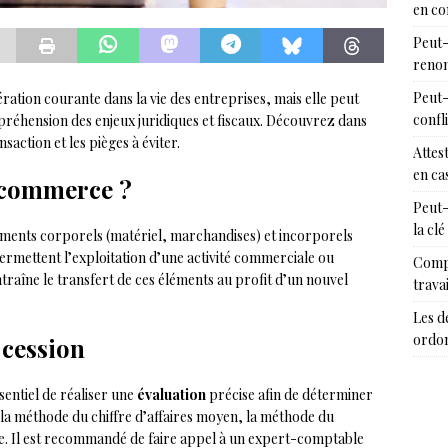
en c
Peut-
renon
Peut-
ation courante dans la vie des entreprises, mais elle peut
confl
réhension des enjeux juridiques et fiscaux. Découvrez dans
nsaction et les pièges à éviter.
Attes
en cas
 commerce ?
Peut-
la clé
ments corporels (matériel, marchandises) et incorporels
permettent l’exploitation d’une activité commerciale ou
Compr
traîne le transfert de ces éléments au profit d’un nouvel
trava
Les d
ordon
 cession
sentiel de réaliser une
évaluation
précise afin de déterminer
la méthode du chiffre d’affaires moyen, la méthode du
e. Il est recommandé de faire appel à un expert-comptable