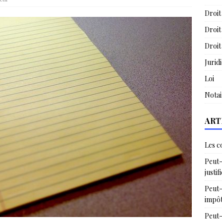
Droit
Droit
Droit
Jurid
Loi
Notai
ART
Les c
Peut-
justif
Peut-
impô
Peut-