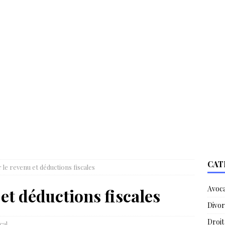
CAT
 le revenu et déductions fiscales
Avoc
et déductions fiscales
Divor
Droit
cal