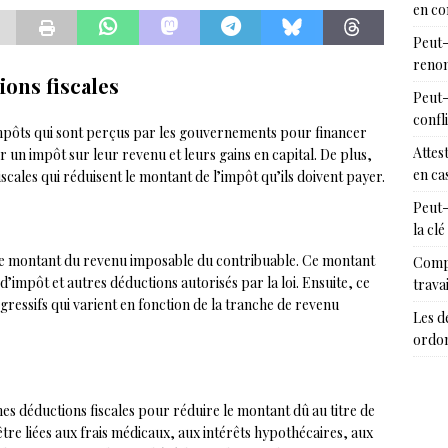
en c
Peut-
renon
ions fiscales
Peut-
confl
 impôts qui sont perçus par les gouvernements pour financer
Attes
 un impôt sur leur revenu et leurs gains en capital. De plus,
en cas
iscales qui réduisent le montant de l’impôt qu’ils doivent payer.
Peut-
la clé
r le montant du revenu imposable du contribuable. Ce montant
Compr
 d’impôt et autres déductions autorisés par la loi. Ensuite, ce
trava
ressifs qui varient en fonction de la tranche de revenu
Les d
ordon
es déductions fiscales pour réduire le montant dû au titre de
tre liées aux frais médicaux, aux intérêts hypothécaires, aux