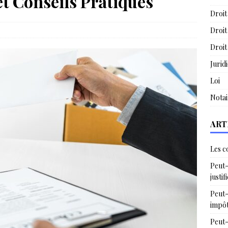
et Conseils Pratiques
Droit
e
Droit
Droit
Jurid
Loi
Notai
ART
Les c
Peut-
justif
Peut-
impô
Peut-