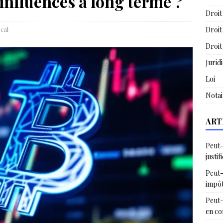
 influences à long terme ?
Droit
cal
Droit
Droit
Jurid
Loi
Notai
ART
Peut-
justif
Peut-
impô
Peut-
en c