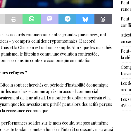
Peut-
renon
Peut-
confl
e les accords commerciaux entre grandes puissances, ont
Attes
ciers – y compris celui des cryptomonnaies. L’accord
en cas
nis et la Chine en est un bon exemple. Alors que les marchés
Peut-
optimisme, le Bitcoin a connu une évolution contrastée,
la clé
omonnaies dans un contexte économique en mutation.
Compr
eurs refuges ?
trava
Les d
 Bitcoin sont recherchés en période d’instabilité économique.
ordon
t sur les marchés – comme après un accord commercial
airement de leur attrait. La montée du dollar américain et la
Les s
namique : les investisseurs privilégient alors des actifs perçus
d’éle
à la croissance économique.
es performances solides sur le mois écoulé, surpassant même
. Cette tendance met en lumière l’intérêt croissant, mais aussi