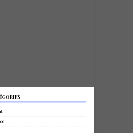
ÉGORIES
at
ce